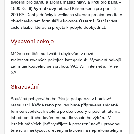
svícemi pro dámu a aroma masáž hlavy a krku pro pána –
1500 Kč,
6) Vyhlídkový let
nad Krkonošemi pro pár – 3
200 Kč. Doobjednávky k wellness víkendu prosím uveďte v
objednávkovém formuláři v kolonce
Ostatní
. Stačí uvést
číslo služby, kterou si přejete k pobytu doobjednat.
Vybavení pokoje
Můžete se těšit na kvalitní ubytování v nově
zrekonstruovaných pokojích kategorie 4*. Vybavení pokojů
zahrnuje koupelnu se sprchou, WC, Wifi internet a TV se
SAT.
Stravování
Součástí pobytového balíčku je polopenze v hotelové
restauraci. Každé ráno pro vás bude připravena snídaně
formou švédských stolů a po oba večery si pochutnáte na
lahodném tříchodovém menu dle vlastního výběru. V
letních měsících jistě využijete k posezení nově upravenou
terasu s markýzou, dřevěnými lavicemi a nepřekonatelným