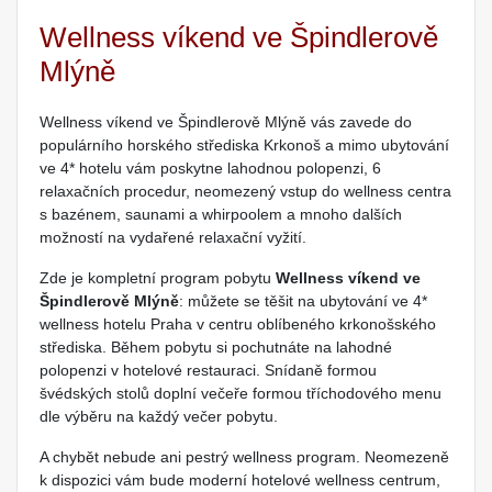
Wellness víkend ve Špindlerově
Mlýně
Wellness víkend ve Špindlerově Mlýně vás zavede do
populárního horského střediska Krkonoš a mimo ubytování
ve 4* hotelu vám poskytne lahodnou polopenzi, 6
relaxačních procedur, neomezený vstup do wellness centra
s bazénem, saunami a whirpoolem a mnoho dalších
možností na vydařené relaxační vyžití.
Zde je kompletní program pobytu
Wellness víkend ve
Špindlerově Mlýně
: můžete se těšit na ubytování ve 4*
wellness hotelu Praha v centru oblíbeného krkonošského
střediska. Během pobytu si pochutnáte na lahodné
polopenzi v hotelové restauraci. Snídaně formou
švédských stolů doplní večeře formou tříchodového menu
dle výběru na každý večer pobytu.
A chybět nebude ani pestrý wellness program. Neomezeně
k dispozici vám bude moderní hotelové wellness centrum,