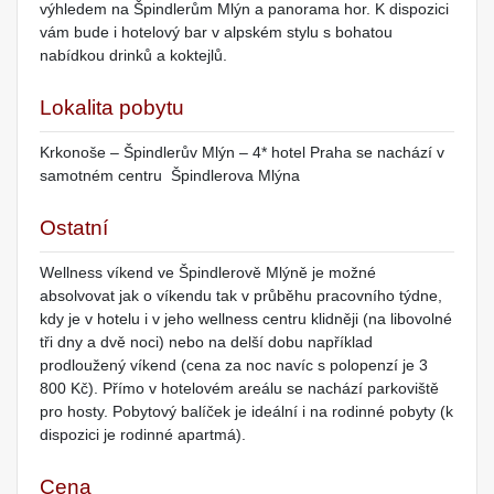
výhledem na Špindlerům Mlýn a panorama hor. K dispozici
vám bude i hotelový bar v alpském stylu s bohatou
nabídkou drinků a koktejlů.
Lokalita pobytu
Krkonoše – Špindlerův Mlýn – 4* hotel Praha se nachází v
samotném centru Špindlerova Mlýna
Ostatní
Wellness víkend ve Špindlerově Mlýně je možné
absolvovat jak o víkendu tak v průběhu pracovního týdne,
kdy je v hotelu i v jeho wellness centru klidněji (na libovolné
tři dny a dvě noci) nebo na delší dobu například
prodloužený víkend (cena za noc navíc s polopenzí je 3
800 Kč). Přímo v hotelovém areálu se nachází parkoviště
pro hosty. Pobytový balíček je ideální i na rodinné pobyty (k
dispozici je rodinné apartmá).
Cena