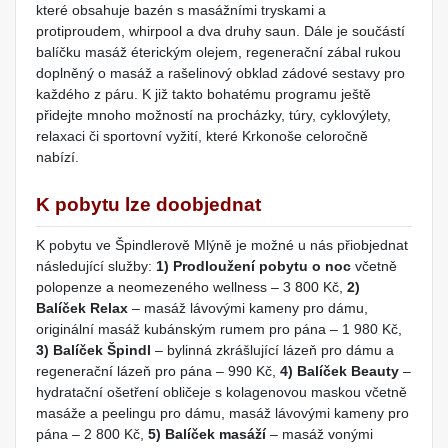
které obsahuje bazén s masážními tryskami a
protiproudem, whirpool a dva druhy saun. Dále je součástí
balíčku masáž éterickým olejem, regenerační zábal rukou
doplněný o masáž a rašelinový obklad zádové sestavy pro
každého z páru. K již takto bohatému programu ještě
přidejte mnoho možností na procházky, túry, cyklovýlety,
relaxaci či sportovní vyžití, které Krkonoše celoročně
nabízí.
K pobytu lze doobjednat
K pobytu ve Špindlerově Mlýně je možné u nás přiobjednat
následující služby:
1) Prodloužení pobytu o noc
včetně
polopenze a neomezeného wellness – 3 800 Kč,
2)
Balíček Relax
– masáž lávovými kameny pro dámu,
originální masáž kubánským rumem pro pána – 1 980 Kč,
3) Balíček Špindl
– bylinná zkrášlující lázeň pro dámu a
regenerační lázeň pro pána – 990 Kč,
4) Balíček Beauty
–
hydratační ošetření obličeje s kolagenovou maskou včetně
masáže a peelingu pro dámu, masáž lávovými kameny pro
pána – 2 800 Kč,
5) Balíček masáží
– masáž vonými