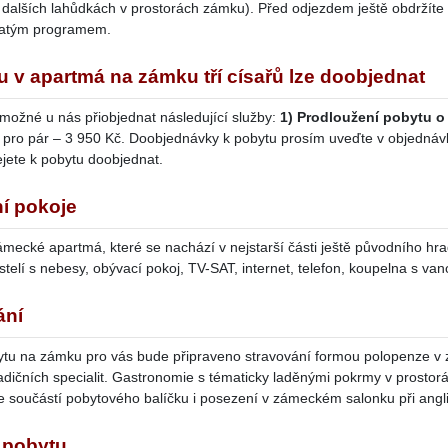
dalších lahůdkách v prostorách zámku). Před odjezdem ještě obdržíte
hatým programem.
 v apartmá na zámku tří císařů lze doobjednat
 možné u nás přiobjednat následující služby:
1)
Prodloužení pobytu o
 pro pár – 3 950 Kč. Doobjednávky k pobytu prosím uveďte v objedná
ejete k pobytu doobjednat.
í pokoje
mecké apartmá, které se nachází v nejstarší části ještě původního hradu
stelí s nebesy, obývací pokoj, TV-SAT, internet, telefon, koupelna s v
ání
u na zámku pro vás bude připraveno stravování formou polopenze v z
adičních specialit. Gastronomie s tématicky laděnými pokrmy v prostor
e součástí pobytového balíčku i posezení v zámeckém salonku při angl
a pobytu