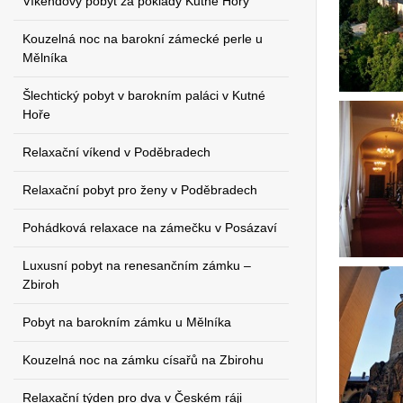
Víkendový pobyt za poklady Kutné Hory
Kouzelná noc na barokní zámecké perle u
Mělníka
Šlechtický pobyt v barokním paláci v Kutné
Hoře
Relaxační víkend v Poděbradech
Relaxační pobyt pro ženy v Poděbradech
Pohádková relaxace na zámečku v Posázaví
Luxusní pobyt na renesančním zámku –
Zbiroh
Pobyt na barokním zámku u Mělníka
Kouzelná noc na zámku císařů na Zbirohu
Relaxační týden pro dva v Českém ráji