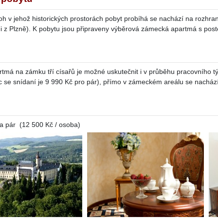
h v jehož historických prostorách pobyt probíhá se nachází na rozhraní
i z Plzně). K pobytu jsou připraveny výběrová zámecká apartmá s poste
rtmá na zámku tří císařů je možné uskutečnit i v průběhu pracovního tý
c se snídaní je 9 990 Kč pro pár), přímo v zámeckém areálu se nachází
a pár (12 500 Kč / osoba)