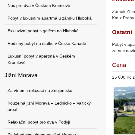
Noc pro dva v Českém Krumlově
Zámek Zbiro
Km z Prahy 
Pobyt v luxusním apartmá u zámku Hluboká
Exkluzivní pobyt s golfem na Hluboké
Ostatní
Rodinný pobyt na statku v České Kanadě
Pobyt v apa
za noc naví
Luxusní pobyt v apartmá v Českém
Krumlově
Cena
Jižní Morava
25 000 Kč z
Za vínem i relaxací na Znojemsko
Kouzelná jižní Morava – Lednicko – Valtický
areál
Relaxační pobyt pro dva v Podyjí
Za lahodným vínem na jižní Moravu