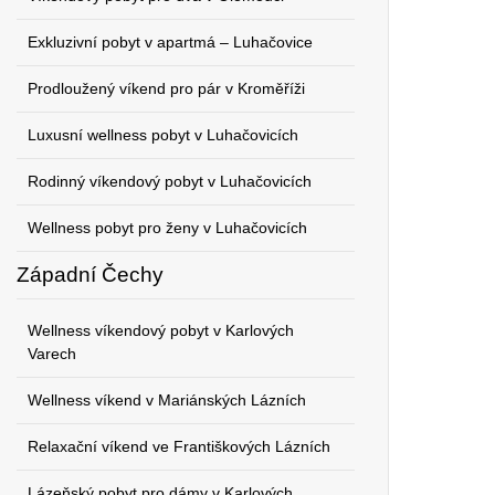
Exkluzivní pobyt v apartmá – Luhačovice
Prodloužený víkend pro pár v Kroměříži
Luxusní wellness pobyt v Luhačovicích
Rodinný víkendový pobyt v Luhačovicích
Wellness pobyt pro ženy v Luhačovicích
Západní Čechy
Wellness víkendový pobyt v Karlových
Varech
Wellness víkend v Mariánských Lázních
Relaxační víkend ve Františkových Lázních
Lázeňský pobyt pro dámy v Karlových