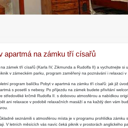
v apartmá na zámku tří císařů
 na zámek tří císařů (Karla IV, Zikmunda a Rudolfa II) a vychutnejte s
piknik v zámeckém parku, program zaměřený na poznávání i relaxaci v
letní program balíčku Pobyt v apartmá na zámku tří císařů: jak již úv
artmá s posetlí s nebesy. Po příjezdu na zámek budete přivítání welco
e středověké krčmě Rudolfa II. s dobovou atmosférou a nabídkou origin
ět ani relaxace v podobě relaxačních masáží a na každý den vám bud
árou.
ůkladně seznámili s atmosférou místa je v programu prohlídka zámku 
aji. V letních měsících vás navíc čeká piknik v prostorách anglického 