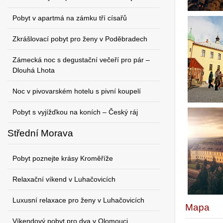
Pobyt v apartmá na zámku tří císařů
Zkrášlovací pobyt pro ženy v Poděbradech
Zámecká noc s degustační večeří pro pár –
Dlouhá Lhota
Noc v pivovarském hotelu s pivní koupelí
Pobyt s vyjížďkou na koních – Český ráj
Střední Morava
Pobyt poznejte krásy Kroměříže
Relaxační víkend v Luhačovicích
Luxusní relaxace pro ženy v Luhačovicích
Mapa
Víkendový pobyt pro dva v Olomouci