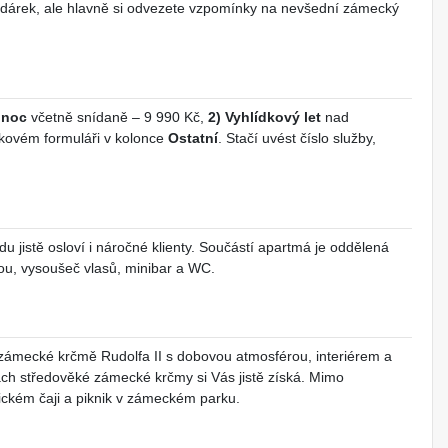
 dárek, ale hlavně si odvezete vzpomínky na nevšední zámecký
 noc
včetně snídaně – 9 990 Kč,
2)
Vyhlídkový let
nad
vkovém formuláři v kolonce
Ostatní
. Stačí uvést číslo služby,
 jistě osloví i náročné klienty. Součástí apartmá je oddělená
anou, vysoušeč vlasů, minibar a WC.
ámecké krčmě Rudolfa II s dobovou atmosférou, interiérem a
ách středověké zámecké krčmy si Vás jistě získá. Mimo
ickém čaji a piknik v zámeckém parku.