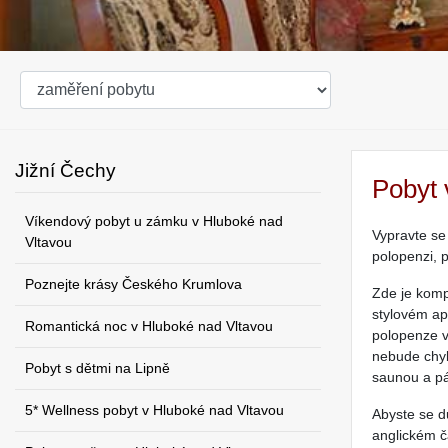
Jižní Čechy
Pobyt 
Víkendový pobyt u zámku v Hluboké nad
Vypravte se
Vltavou
polopenzi, 
Poznejte krásy Českého Krumlova
Zde je komp
stylovém ap
Romantická noc v Hluboké nad Vltavou
polopenze v
nebude chyb
Pobyt s dětmi na Lipně
saunou a p
5* Wellness pobyt v Hluboké nad Vltavou
Abyste se d
anglickém č