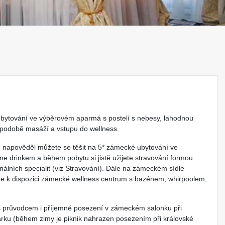
i ubytování ve výběrovém aparmá s postelí s nebesy, lahodnou
 podobě masáží a vstupu do wellness.
od napověděl můžete se těšit na 5* zámecké ubytování ve
me drinkem a během pobytu si jistě užijete stravování formou
álních specialit (viz Stravování). Dále na zámeckém sídle
e k dispozici zámecké wellness centrum s bazénem, whirpoolem,
s průvodcem i příjemné posezení v zámeckém salonku při
parku (během zimy je piknik nahrazen posezením při královské