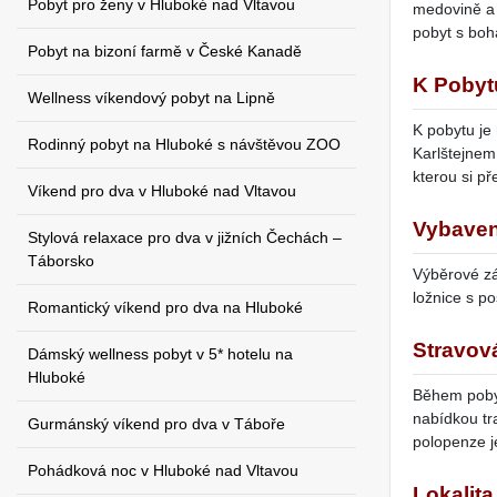
Pobyt pro ženy v Hluboké nad Vltavou
medovině a 
pobyt s bo
Pobyt na bizoní farmě v České Kanadě
K Pobytu
Wellness víkendový pobyt na Lipně
K pobytu je
Rodinný pobyt na Hluboké s návštěvou ZOO
Karlštejnem
kterou si př
Víkend pro dva v Hluboké nad Vltavou
Vybaven
Stylová relaxace pro dva v jižních Čechách –
Táborsko
Výběrové zá
ložnice s po
Romantický víkend pro dva na Hluboké
Stravov
Dámský wellness pobyt v 5* hotelu na
Hluboké
Během pobyt
nabídkou tr
Gurmánský víkend pro dva v Táboře
polopenze j
Pohádková noc v Hluboké nad Vltavou
Lokalit