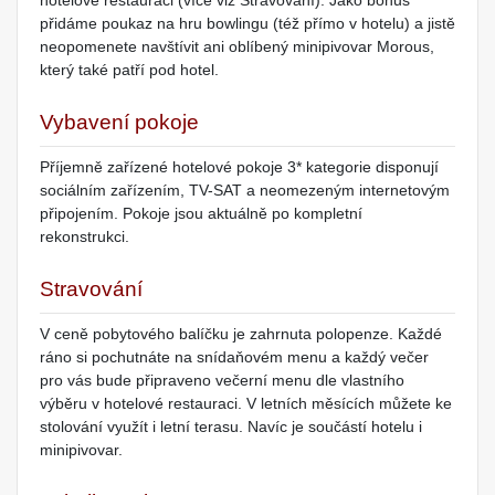
hotelové restauraci (více viz Stravování). Jako bonus
přidáme poukaz na hru bowlingu (též přímo v hotelu) a jistě
neopomenete navštívit ani oblíbený minipivovar Morous,
který také patří pod hotel.
Vybavení pokoje
Příjemně zařízené hotelové pokoje 3* kategorie disponují
sociálním zařízením, TV-SAT a neomezeným internetovým
připojením. Pokoje jsou aktuálně po kompletní
rekonstrukci.
Stravování
V ceně pobytového balíčku je zahrnuta polopenze. Každé
ráno si pochutnáte na snídaňovém menu a každý večer
pro vás bude připraveno večerní menu dle vlastního
výběru v hotelové restauraci. V letních měsících můžete ke
stolování využít i letní terasu. Navíc je součástí hotelu i
minipivovar.