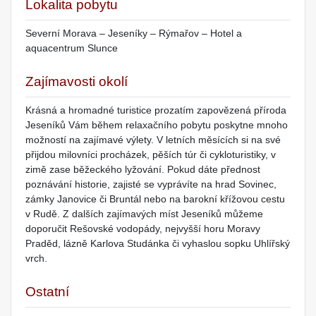
Lokalita pobytu
Severní Morava – Jeseníky – Rýmařov – Hotel a
aquacentrum Slunce
Zajímavosti okolí
Krásná a hromadné turistice prozatím zapovězená příroda
Jeseníků Vám během relaxačního pobytu poskytne mnoho
možností na zajímavé výlety. V letních měsících si na své
přijdou milovníci procházek, pěších túr či cykloturistiky, v
zimě zase běžeckého lyžování. Pokud dáte přednost
poznávání historie, zajisté se vyprávíte na hrad Sovinec,
zámky Janovice či Bruntál nebo na barokní křížovou cestu
v Rudě. Z dalších zajímavých míst Jeseníků můžeme
doporučit Rešovské vodopády, nejvyšší horu Moravy
Praděd, lázně Karlova Studánka či vyhaslou sopku Uhlířský
vrch.
Ostatní