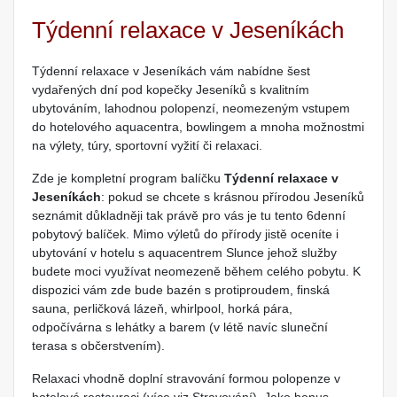
Týdenní relaxace v Jeseníkách
Týdenní relaxace v Jeseníkách vám nabídne šest
vydařených dní pod kopečky Jeseníků s kvalitním
ubytováním, lahodnou polopenzí, neomezeným vstupem
do hotelového aquacentra, bowlingem a mnoha možnostmi
na výlety, túry, sportovní vyžití či relaxaci.
Zde je kompletní program balíčku
Týdenní relaxace v
Jeseníkách
: pokud se chcete s krásnou přírodou Jeseníků
seznámit důkladněji tak právě pro vás je tu tento 6denní
pobytový balíček. Mimo výletů do přírody jistě oceníte i
ubytování v hotelu s aquacentrem Slunce jehož služby
budete moci využívat neomezeně během celého pobytu. K
dispozici vám zde bude bazén s protiproudem, finská
sauna, perličková lázeň, whirlpool, horká pára,
odpočívárna s lehátky a barem (v létě navíc sluneční
terasa s občerstvením).
Relaxaci vhodně doplní stravování formou polopenze v