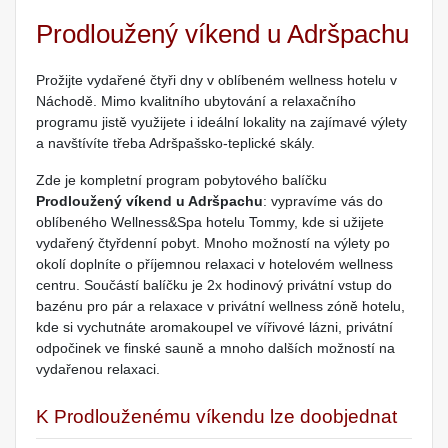
Prodloužený víkend u Adršpachu
Prožijte vydařené čtyři dny v oblíbeném wellness hotelu v
Náchodě. Mimo kvalitního ubytování a relaxačního
programu jistě využijete i ideální lokality na zajímavé výlety
a navštívíte třeba Adršpašsko-teplické skály.
Zde je kompletní program pobytového balíčku
Prodloužený víkend u Adršpachu
: vypravíme vás do
oblíbeného Wellness&Spa hotelu Tommy, kde si užijete
vydařený čtyřdenní pobyt. Mnoho možností na výlety po
okolí doplníte o příjemnou relaxaci v hotelovém wellness
centru. Součástí balíčku je 2x hodinový privátní vstup do
bazénu pro pár a relaxace v privátní wellness zóně hotelu,
kde si vychutnáte aromakoupel ve vířivové lázni, privátní
odpočinek ve finské sauně a mnoho dalších možností na
vydařenou relaxaci.
K Prodlouženému víkendu lze doobjednat