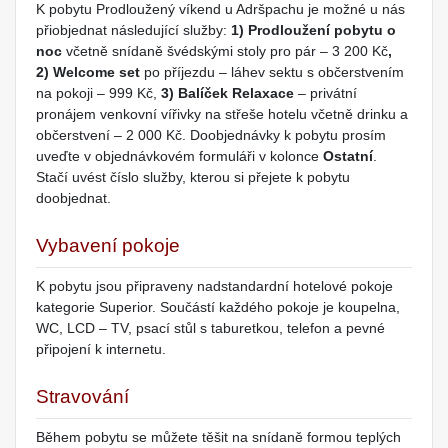
K pobytu Prodloužený víkend u Adršpachu je možné u nás
přiobjednat následující služby:
1)
Prodloužení pobytu o
noc
včetně snídaně švédskými stoly pro pár – 3 200 Kč
,
2)
Welcome set
po příjezdu – láhev sektu s občerstvením
na pokoji – 999 Kč,
3) Balíček Relaxace
– privátní
pronájem venkovní vířivky na střeše hotelu včetně drinku a
občerstvení – 2 000 Kč. Doobjednávky k pobytu prosím
uveďte v objednávkovém formuláři v kolonce
Ostatní
.
Stačí uvést číslo služby, kterou si přejete k pobytu
doobjednat.
Vybavení pokoje
K pobytu jsou připraveny nadstandardní hotelové pokoje
kategorie Superior. Součástí každého pokoje je koupelna,
WC, LCD – TV, psací stůl s taburetkou, telefon a pevné
připojení k internetu.
Stravování
Během pobytu se můžete těšit na snídaně formou teplých