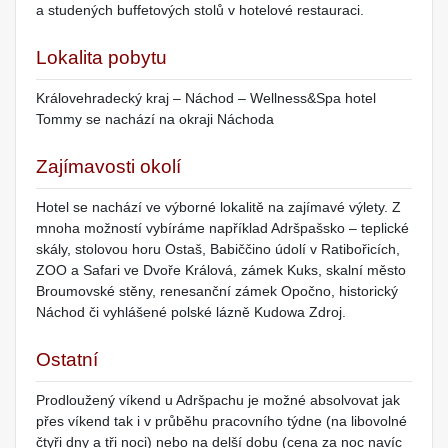
a studených buffetových stolů v hotelové restauraci.
Lokalita pobytu
Královehradecký kraj – Náchod – Wellness&Spa hotel
Tommy se nachází na okraji Náchoda
Zajímavosti okolí
Hotel se nachází ve výborné lokalitě na zajímavé výlety. Z
mnoha možností vybíráme například Adršpašsko – teplické
skály, stolovou horu Ostaš, Babiččino údolí v Ratibořicích,
ZOO a Safari ve Dvoře Králová, zámek Kuks, skalní město
Broumovské stěny, renesanční zámek Opočno, historický
Náchod či vyhlášené polské lázně Kudowa Zdroj.
Ostatní
Prodloužený víkend u Adršpachu je možné absolvovat jak
přes víkend tak i v průběhu pracovního týdne (na libovolné
čtyři dny a tři noci) nebo na delší dobu (cena za noc navíc