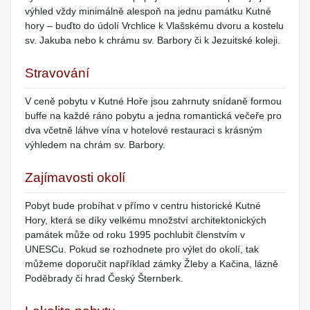
výhled vždy minimálně alespoň na jednu památku Kutné
hory – buďto do údolí Vrchlice k Vlašskému dvoru a kostelu
sv. Jakuba nebo k chrámu sv. Barbory či k Jezuitské koleji.
Stravování
V ceně pobytu v Kutné Hoře jsou zahrnuty snídaně formou
buffe na každé ráno pobytu a jedna romantická večeře pro
dva včetně láhve vína v hotelové restauraci s krásným
výhledem na chrám sv. Barbory.
Zajímavosti okolí
Pobyt bude probíhat v přímo v centru historické Kutné
Hory, která se díky velkému množství architektonických
památek může od roku 1995 pochlubit členstvím v
UNESCu. Pokud se rozhodnete pro výlet do okolí, tak
můžeme doporučit například zámky Žleby a Kačina, lázně
Poděbrady či hrad Český Šternberk.