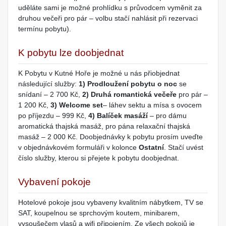
uděláte sami je možné prohlídku s průvodcem vyměnit za
druhou večeři pro pár – volbu stačí nahlásit při rezervaci
termínu pobytu).
K pobytu lze doobjednat
K Pobytu v Kutné Hoře je možné u nás přiobjednat
následující služby:
1) Prodloužení pobytu o noc
se
snídaní – 2 700 Kč,
2) Druhá romantická večeře
pro pár –
1 200 Kč,
3) Welcome set
– láhev sektu a mísa s ovocem
po příjezdu – 999 Kč,
4) Balíček masáží
– pro dámu
aromatická thajská masáž, pro pána relaxační thajská
masáž – 2 000 Kč. Doobjednávky k pobytu prosím uveďte
v objednávkovém formuláři v kolonce
Ostatní
. Stačí uvést
číslo služby, kterou si přejete k pobytu doobjednat.
Vybavení pokoje
Hotelové pokoje jsou vybaveny kvalitním nábytkem, TV se
SAT, koupelnou se sprchovým koutem, minibarem,
vysoušečem vlasů a wifi připojením. Ze všech pokojů je