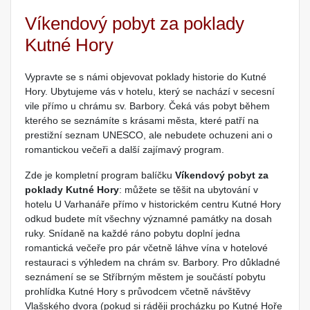
Víkendový pobyt za poklady
Kutné Hory
Vypravte se s námi objevovat poklady historie do Kutné
Hory. Ubytujeme vás v hotelu, který se nachází v secesní
vile přímo u chrámu sv. Barbory. Čeká vás pobyt během
kterého se seznámíte s krásami města, které patří na
prestižní seznam UNESCO, ale nebudete ochuzeni ani o
romantickou večeři a další zajímavý program.
Zde je kompletní program balíčku
Víkendový pobyt za
poklady Kutné Hory
: můžete se těšit na ubytování v
hotelu U Varhanáře přímo v historickém centru Kutné Hory
odkud budete mít všechny významné památky na dosah
ruky. Snídaně na každé ráno pobytu doplní jedna
romantická večeře pro pár včetně láhve vína v hotelové
restauraci s výhledem na chrám sv. Barbory. Pro důkladné
seznámení se se Stříbrným městem je součástí pobytu
prohlídka Kutné Hory s průvodcem včetně návštěvy
Vlašského dvora (pokud si ráději procházku po Kutné Hoře