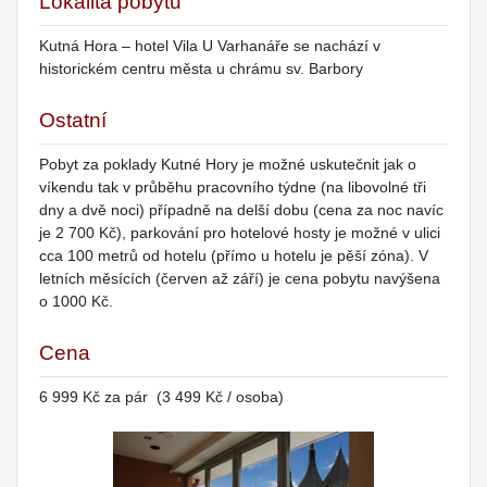
Lokalita pobytu
Kutná Hora – hotel Vila U Varhanáře se nachází v
historickém centru města u chrámu sv. Barbory
Ostatní
Pobyt za poklady Kutné Hory je možné uskutečnit jak o
víkendu tak v průběhu pracovního týdne (na libovolné tři
dny a dvě noci) případně na delší dobu (cena za noc navíc
je 2 700 Kč), parkování pro hotelové hosty je možné v ulici
cca 100 metrů od hotelu (přímo u hotelu je pěší zóna). V
letních měsících (červen až září) je cena pobytu navýšena
o 1000 Kč.
Cena
6 999 Kč za pár (3 499 Kč / osoba)