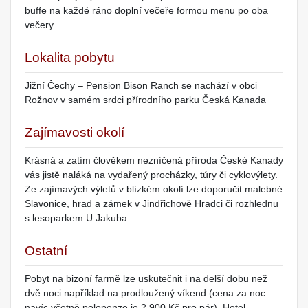
buffe na každé ráno doplní večeře formou menu po oba
večery.
Lokalita pobytu
Jižní Čechy – Pension Bison Ranch se nachází v obci
Rožnov v samém srdci přírodního parku Česká Kanada
Zajímavosti okolí
Krásná a zatím člověkem nezníčená příroda České Kanady
vás jistě naláká na vydařený procházky, túry či cyklovýlety.
Ze zajímavých výletů v blízkém okolí lze doporučit malebné
Slavonice, hrad a zámek v Jindřichově Hradci či rozhlednu
s lesoparkem U Jakuba.
Ostatní
Pobyt na bizoní farmě lze uskutečnit i na delší dobu než
dvě noci například na prodloužený víkend (cena za noc
navíc včetně polopenze je 2 900 Kč pro pár). Hotel