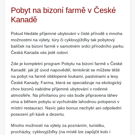
Pobyt na bizoní farmě v České
Kanadě
Pokud hledáte příjemné ubytování v čisté přírodě s mnoha
možnostmi na výlety, túry či cyklovyjížďky tak pobytový
balíček na bizoní farmě v samotném srdci přírodního parku
Česká Kanada vás jistě osloví.
Zde je kompletní program Pobytu na bizoní farmě v České
Kanadě: jak již úvod napověděl, tentokrát se můžete těšit
na pobyt na farmě obklopené loukami, pastvinami a lesy
České Kanady. Farma, která se specializuje na ekologický
chov bizonů nabídne příjemné ubytování v rodinné
atmosféře. Na přivítanou pro vás bude připravena láhev
vína a během pobytu si vychutnáte lahodnou polopenzi v
místní restauraci. Navíc jako bonus nechybí ani odpolední
posezení při kávě a dezertu.
Mnoho možností na výlety za poznáním, turistiku,
procházky, cyklovyjížďky (na místě lze zapůjčit kolo i