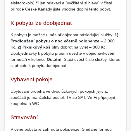
elektorokolo) či jen relaxaci a “vyčištění si hlavy” v čisté
přírodě České Kanady jistě vhodně doplní tento pobyt.
K pobytu lze doobjednat
K pobytu je možné u nás přiobjednat následující služby:
1)
Prodloužení pobytu o noc včetně polopenze
– 2 900
Kč,
2) Piknikový koš
plný dobrot na výlet – 800 Kč.
Doobjednávky k pobytu prosím uveďte v objednávkovém
formuláři v kolonce
Ostatní
. Stačí uvést číslo služby, kterou
si přejete k pobytu doobjednat.
Vybavení pokoje
Ubytování probíhá ve dvoulůžkových pokojích jejichž
součástí je manželská postel, TV se SAT, Wi-Fi připojejní,
koupelna a WC.
Stravování
V ceně pobytu je zahrnuta polopenze. Snídaně formou