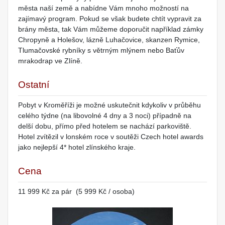
města naší země a nabídne Vám mnoho možností na
zajímavý program. Pokud se však budete chtít vypravit za
brány města, tak Vám můžeme doporučit například zámky
Chropyně a Holešov, lázně Luhačovice, skanzen Rymice,
Tlumačovské rybníky s větrným mlýnem nebo Baťův
mrakodrap ve Zlíně.
Ostatní
Pobyt v Kroměříži je možné uskutečnit kdykoliv v průběhu
celého týdne (na libovolné 4 dny a 3 noci) případně na
delší dobu, přímo před hotelem se nachází parkoviště.
Hotel zvítězil v lonském roce v soutěži Czech hotel awards
jako nejlepší 4* hotel zlínského kraje.
Cena
11 999 Kč za pár (5 999 Kč / osoba)