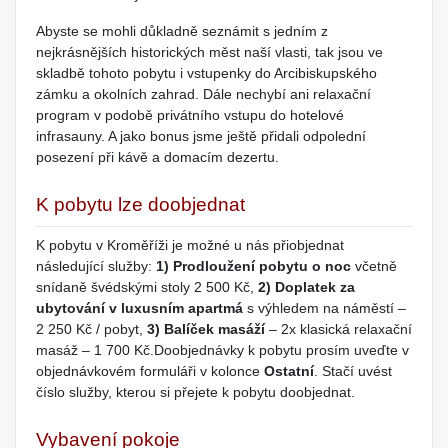
Abyste se mohli důkladně seznámit s jedním z
nejkrásnějších historických měst naší vlasti, tak jsou ve
skladbě tohoto pobytu i vstupenky do Arcibiskupského
zámku a okolních zahrad. Dále nechybí ani relaxační
program v podobě privátního vstupu do hotelové
infrasauny. A jako bonus jsme ještě přidali odpolední
posezení při kávě a domacím dezertu.
K pobytu lze doobjednat
K pobytu v Kroměříži je možné u nás přiobjednat
následující služby:
1) Prodloužení pobytu o noc
včetně
snídaně švédskými stoly 2 500 Kč,
2) Doplatek za
ubytování v luxusním apartmá
s výhledem na náměstí –
2 250 Kč / pobyt,
3) Balíček masáží
– 2x klasická relaxační
masáž – 1 700 Kč.Doobjednávky k pobytu prosím uveďte v
objednávkovém formuláři v kolonce
Ostatní
. Stačí uvést
číslo služby, kterou si přejete k pobytu doobjednat.
Vybavení pokoje