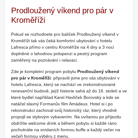
Prodloužený víkend pro pár v
Kroměříži
Pokud se rozhodnete pro balíček Prodloužený víkend v
Kroměříži tak vás čeká komfortní ubytování v hotelu
Lafresca přímo v centru Kroměříže na 4 dny a 3 noci
doplněné o lahodnou polopenzi a pestrý program
zaměřený na poznávání i relaxaci.
Zde je kompletní program pobytu
Prodloužený víkend
pro pár v Kroměříži
: připravili jsme pro vás ubytování v
hotelu Lafresca, který se nachází ve zrekonstruované
renesanční budově, jejíž historie sahá až do 16. století a ve
které bydlel například Karel Havlíček Borovský a kde se
natáčel slavný Formanův film Amádeus. Hotel si i po
rekonstrukci zachoval svůj historický ráz, který vhodně
propojil se stylovým vybavením. Na uvítanou po příjezdu
obdržíte welcome drink a během pobytu si každé ráno
pochutnáte na snídaních formou buffe a každý večer na
večeři formou výběru z menu.