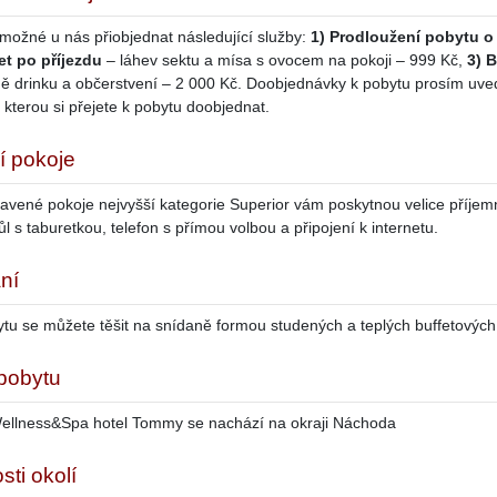
 možné u nás přiobjednat následující služby:
1) Prodloužení pobytu o
t po příjezdu
– láhev sektu a mísa s ovocem na pokoji – 999 Kč,
3) 
ně drinku a občerstvení – 2 000 Kč. Doobjednávky k pobytu prosím uv
, kterou si přejete k pobytu doobjednat.
í pokoje
bavené pokoje nejvyšší kategorie Superior vám poskytnou velice příje
ůl s taburetkou, telefon s přímou volbou a připojení k internetu.
ní
u se můžete těšit na snídaně formou studených a teplých buffetových s
 pobytu
ellness&Spa hotel Tommy se nachází na okraji Náchoda
sti okolí