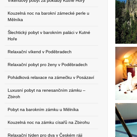
Víkendový pobyt za poklady Kutné Hory
Kouzelná noc na barokní zámecké perle u
Mělníka
Šlechtický pobyt v barokním paláci v Kutné
Hoře
Relaxační víkend v Poděbradech
Relaxační pobyt pro ženy v Poděbradech
Pohádková relaxace na zámečku v Posázaví
Luxusní pobyt na renesančním zámku –
Zbiroh
Pobyt na barokním zámku u Mělníka
Kouzelná noc na zámku císařů na Zbirohu
Relaxační týden pro dva v Českém ráji