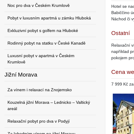
Noc pro dva v Českém Krumlově
Hotel se na
Babiččino ú
Pobyt v luxusním apartmá u zámku Hluboká
Náchod či v
Exkluzivní pobyt s golfem na Hluboké
Ostatní
Rodinný pobyt na statku v České Kanadě
Relaxační v
například p
Luxusní pobyt v apartmá v Českém
pokojem pro
Krumlově
Cena we
Jižní Morava
7 999 Kč za
Za vínem i relaxací na Znojemsko
Kouzelná jižní Morava – Lednicko – Valtický
areál
Relaxační pobyt pro dva v Podyjí
Za lahodným vínem na jižní Moravu