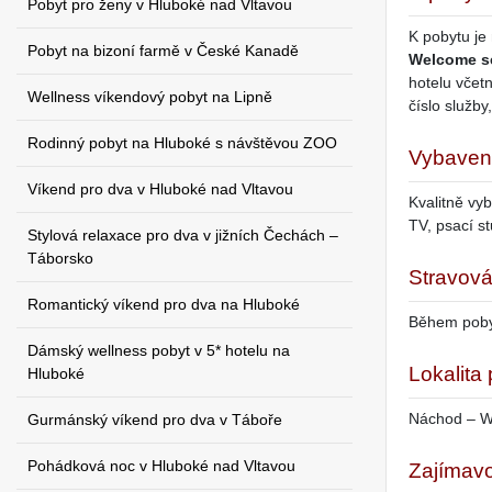
Pobyt pro ženy v Hluboké nad Vltavou
K pobytu je
Pobyt na bizoní farmě v České Kanadě
Welcome se
hotelu včet
Wellness víkendový pobyt na Lipně
číslo služby
Rodinný pobyt na Hluboké s návštěvou ZOO
Vybaven
Víkend pro dva v Hluboké nad Vltavou
Kvalitně vy
TV, psací st
Stylová relaxace pro dva v jižních Čechách –
Táborsko
Stravová
Romantický víkend pro dva na Hluboké
Během pobyt
Dámský wellness pobyt v 5* hotelu na
Lokalita
Hluboké
Náchod – W
Gurmánský víkend pro dva v Táboře
Pohádková noc v Hluboké nad Vltavou
Zajímavo