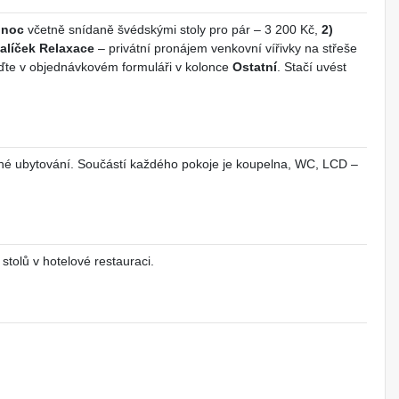
 noc
včetně snídaně švédskými stoly pro pár – 3 200 Kč,
2)
Balíček Relaxace
– privátní pronájem venkovní vířivky na střeše
eďte v objednávkovém formuláři v kolonce
Ostatní
. Stačí uvést
mné ubytování. Součástí každého pokoje je koupelna, WC, LCD –
tolů v hotelové restauraci.