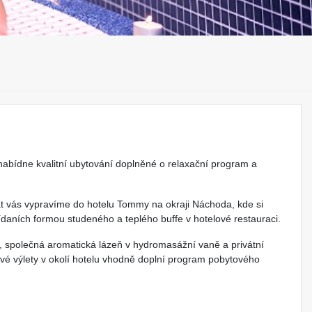
bídne kvalitní ubytování doplněné o relaxační program a
át vás vypravíme do hotelu Tommy na okraji Náchoda, kde si
daních formou studeného a teplého buffe v hotelové restauraci.
u, společná aromatická lázeň v hydromasážní vaně a privátní
vé výlety v okolí hotelu vhodně doplní program pobytového