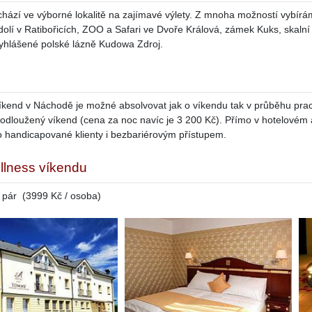
chází ve výborné lokalitě na zajímavé výlety. Z mnoha možností vybírám
dolí v Ratibořicích, ZOO a Safari ve Dvoře Králová, zámek Kuks, skal
yhlášené polské lázně Kudowa Zdroj.
íkend v Náchodě je možné absolvovat jak o víkendu tak v průběhu praco
rodloužený víkend (cena za noc navíc je 3 200 Kč). Přímo v hotelovém 
 handicapované klienty i bezbariérovým přístupem.
llness víkendu
 pár (3999 Kč / osoba)