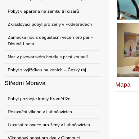
Pobyt v apartmá na zámku tří císařů
Zkrášlovací pobyt pro ženy v Poděbradech
Zámecká noc s degustační večeří pro pár –
Dlouhá Lhota
Noc v pivovarském hotelu s pivní koupelí
Pobyt s vyjížďkou na koních – Český ráj
Střední Morava
Mapa
Pobyt poznejte krásy Kroměříže
Relaxační víkend v Luhačovicích
Luxusní relaxace pro ženy v Luhačovicích
Víkendový pobyt pro dva v Olomouci