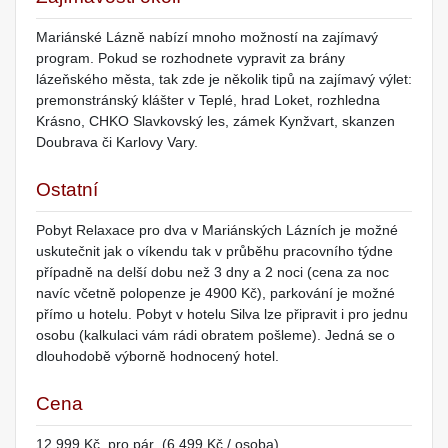
Mariánské Lázně nabízí mnoho možností na zajímavý
program. Pokud se rozhodnete vypravit za brány
lázeňského města, tak zde je několik tipů na zajímavý výlet:
premonstránský klášter v Teplé, hrad Loket, rozhledna
Krásno, CHKO Slavkovský les, zámek Kynžvart, skanzen
Doubrava či Karlovy Vary.
Ostatní
Pobyt Relaxace pro dva v Mariánských Lázních je možné
uskutečnit jak o víkendu tak v průběhu pracovního týdne
případně na delší dobu než 3 dny a 2 noci (cena za noc
navíc včetně polopenze je 4900 Kč), parkování je možné
přímo u hotelu. Pobyt v hotelu Silva lze připravit i pro jednu
osobu (kalkulaci vám rádi obratem pošleme). Jedná se o
dlouhodobě výborně hodnocený hotel.
Cena
12 999 Kč pro pár (6 499 Kč / osoba)