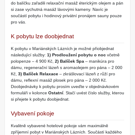
do balíčku zařadili relaxační masáž éterickým olejem a pán
si zase vychutná masáž lávovými kameny. Navíc je
součástí pobytu i hodinový privátní pronájem sauny pouze
pro vás.
K pobytu lze doobjednat
K pobytu v Mariánských Lázních je možné přiobjednat
následující služby:
1) Prodloužení pobytu o noc
včetně
polopenze – 4 900 Kč,
2) Balíček Spa
– manikúra pro
dámu, regenerační lázeň s aromaolejem pro pána – 2 000
Kč,
3) Balíček Relaxace
– zkrášlovací lázeň z růží pro
dámu, reflexní masáž plosek pro pána – 2 000 Kč.
Doobjednávky k pobytu prosím uveďte v objednávkovém
formuláři v kolonce
Ostatní
. Stačí uvést číslo služby, kterou
si přejete k pobytu doobjednat.
Vybavení pokoje
Kvalitně vybavené hotelové pokoje vám maximálně
zpříjemní pobyt v Mariánských Lázních. Součástí každého