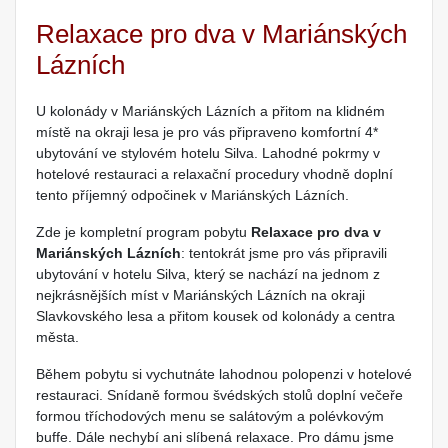
Relaxace pro dva v Mariánských
Lázních
U kolonády v Mariánských Lázních a přitom na klidném
místě na okraji lesa je pro vás připraveno komfortní 4*
ubytování ve stylovém hotelu Silva. Lahodné pokrmy v
hotelové restauraci a relaxační procedury vhodně doplní
tento příjemný odpočinek v Mariánských Lázních.
Zde je kompletní program pobytu
Relaxace pro dva v
Mariánských Lázních
: tentokrát jsme pro vás připravili
ubytování v hotelu Silva, který se nachází na jednom z
nejkrásnějších míst v Mariánských Lázních na okraji
Slavkovského lesa a přitom kousek od kolonády a centra
města.
Během pobytu si vychutnáte lahodnou polopenzi v hotelové
restauraci. Snídaně formou švédských stolů doplní večeře
formou tříchodových menu se salátovým a polévkovým
buffe. Dále nechybí ani slíbená relaxace. Pro dámu jsme