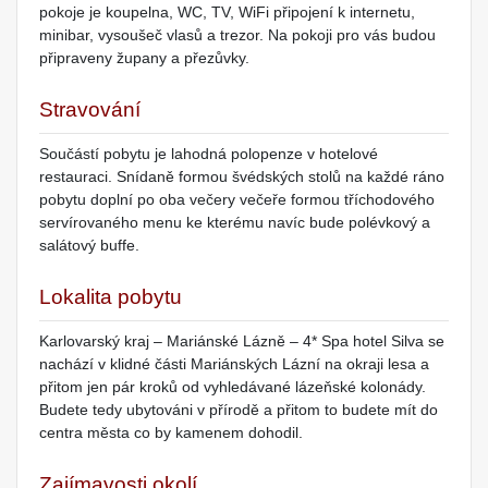
pokoje je koupelna, WC, TV, WiFi připojení k internetu,
minibar, vysoušeč vlasů a trezor. Na pokoji pro vás budou
připraveny župany a přezůvky.
Stravování
Součástí pobytu je lahodná polopenze v hotelové
restauraci. Snídaně formou švédských stolů na každé ráno
pobytu doplní po oba večery večeře formou tříchodového
servírovaného menu ke kterému navíc bude polévkový a
salátový buffe.
Lokalita pobytu
Karlovarský kraj – Mariánské Lázně – 4* Spa hotel Silva se
nachází v klidné části Mariánských Lázní na okraji lesa a
přitom jen pár kroků od vyhledávané lázeňské kolonády.
Budete tedy ubytováni v přírodě a přitom to budete mít do
centra města co by kamenem dohodil.
Zajímavosti okolí